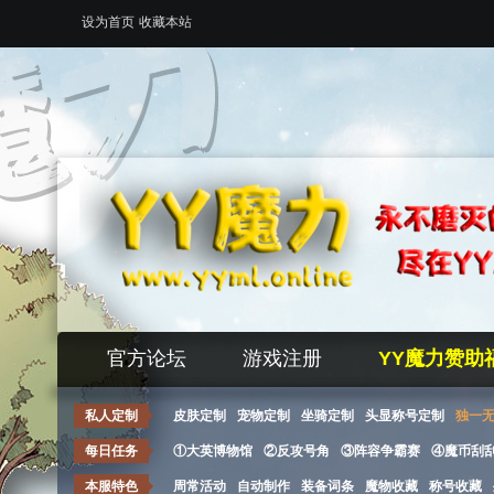
设为首页
收藏本站
官方论坛
游戏注册
YY魔力赞助
私人定制
皮肤定制
宠物定制
坐骑定制
头显称号定制
独一
每日任务
①大英博物馆
②反攻号角
③阵容争霸赛
④魔币刮
本服特色
周常活动
自动制作
装备词条
魔物收藏
称号收藏