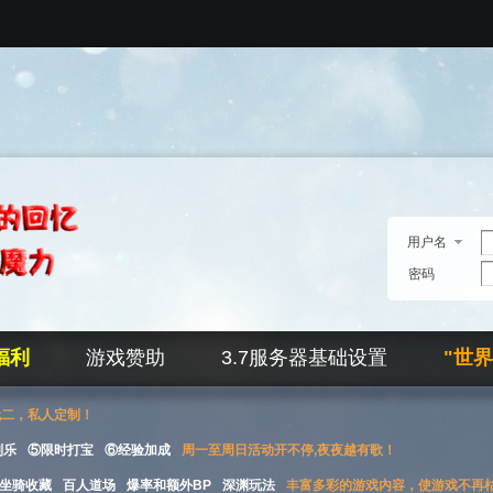
用户名
密码
福利
游戏赞助
3.7服务器基础设置
"世
无二，私人定制！
刮乐
⑤限时打宝
⑥经验加成
周一至周日活动开不停,夜夜越有歌！
坐骑收藏
百人道场
爆率和额外BP
深渊玩法
丰富多彩的游戏内容，使游戏不再