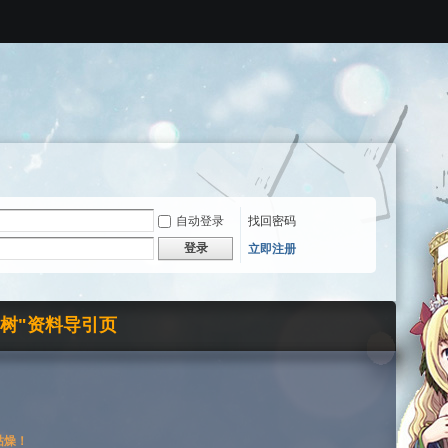
自动登录
找回密码
登录
立即注册
界树"资料导引页
枯燥！