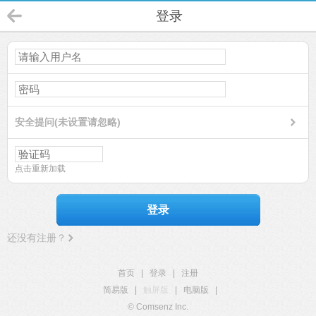
登录
安全提问(未设置请忽略)
点击重新加载
登录
还没有注册？
首页
|
登录
|
注册
简易版
|
触屏版
|
电脑版
|
© Comsenz Inc.