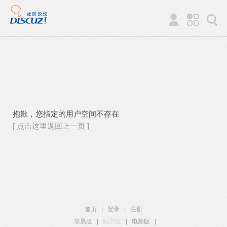
抱歉，您指定的用户空间不存在
[ 点击这里返回上一页 ]
首页
|
登录
|
注册
简易版
|
触屏版
|
电脑版
|