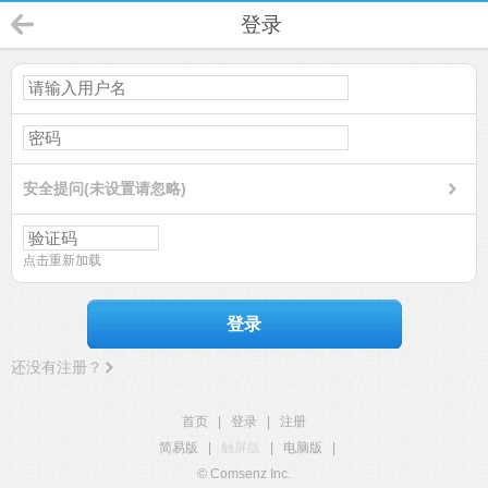
登录
安全提问(未设置请忽略)
点击重新加载
登录
还没有注册？
首页
|
登录
|
注册
简易版
|
触屏版
|
电脑版
|
© Comsenz Inc.