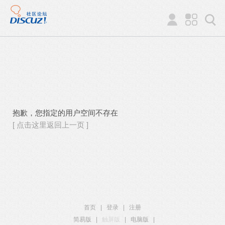
抱歉，您指定的用户空间不存在
[ 点击这里返回上一页 ]
首页
|
登录
|
注册
简易版
|
触屏版
|
电脑版
|