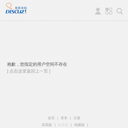
抱歉，您指定的用户空间不存在
[ 点击这里返回上一页 ]
首页
|
登录
|
注册
简易版
|
触屏版
|
电脑版
|