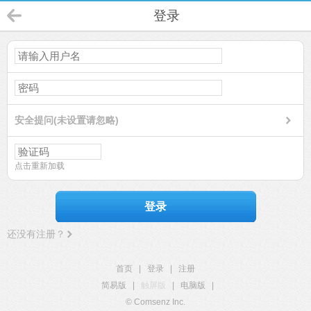
登录
安全提问(未设置请忽略)
点击重新加载
登录
还没有注册？
首页
|
登录
|
注册
简易版
|
触屏版
|
电脑版
|
© Comsenz Inc.