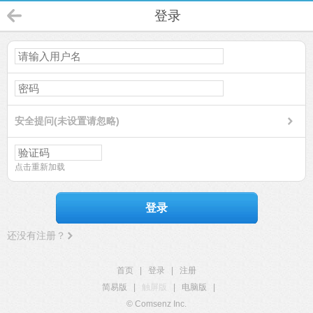
登录
安全提问(未设置请忽略)
点击重新加载
登录
还没有注册？
首页
|
登录
|
注册
简易版
|
触屏版
|
电脑版
|
© Comsenz Inc.