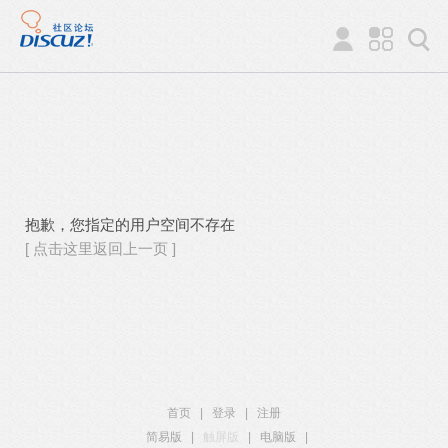
抱歉，您指定的用户空间不存在
[ 点击这里返回上一页 ]
首页
|
登录
|
注册
简易版
|
触屏版
|
电脑版
|