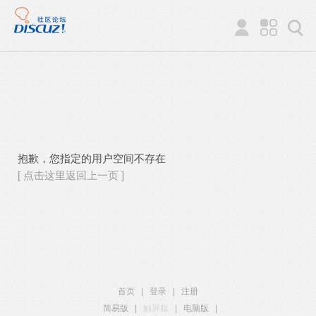
抱歉，您指定的用户空间不存在
[ 点击这里返回上一页 ]
首页
|
登录
|
注册
简易版
|
触屏版
|
电脑版
|