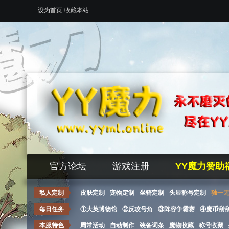
设为首页
收藏本站
官方论坛
游戏注册
YY魔力赞助
私人定制
皮肤定制
宠物定制
坐骑定制
头显称号定制
独一
每日任务
①大英博物馆
②反攻号角
③阵容争霸赛
④魔币刮
本服特色
周常活动
自动制作
装备词条
魔物收藏
称号收藏