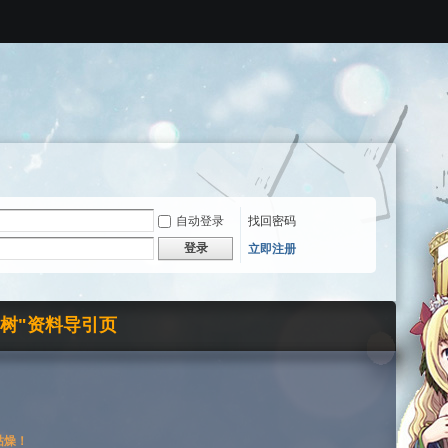
自动登录
找回密码
登录
立即注册
界树"资料导引页
枯燥！