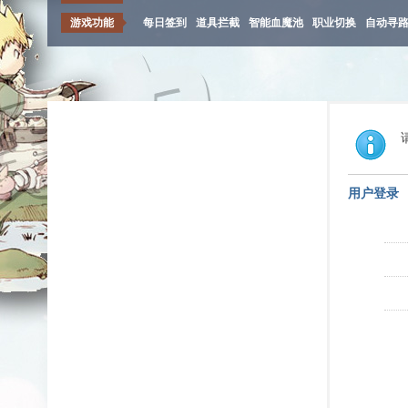
游戏功能
每日签到
道具拦截
智能血魔池
职业切换
自动寻
用户登录