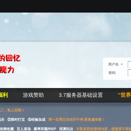
用户名
密码
福利
游戏赞助
3.7服务器基础设置
"世
无二，私人定制！
刮乐
⑤限时打宝
⑥经验加成
周一至周日活动开不停,夜夜越有歌！
坐骑收藏
百人道场
爆率和额外BP
深渊玩法
丰富多彩的游戏内容，使游戏不再