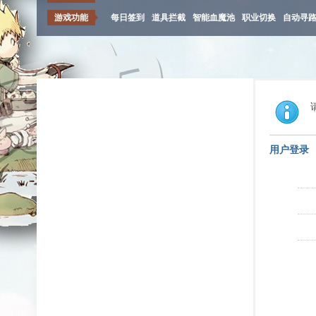
游戏功能
每日签到
道具拦截
智能血魔池
职业切换
自动寻
用户登录