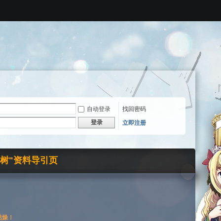
自动登录
找回密码
登录
立即注册
界树"资料导引页
枯燥！