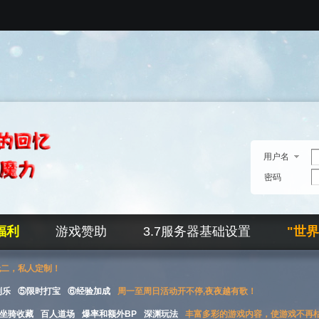
用户名
密码
福利
游戏赞助
3.7服务器基础设置
"世
无二，私人定制！
刮乐
⑤限时打宝
⑥经验加成
周一至周日活动开不停,夜夜越有歌！
坐骑收藏
百人道场
爆率和额外BP
深渊玩法
丰富多彩的游戏内容，使游戏不再