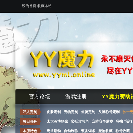
设为首页
收藏本站
官方论坛
游戏注册
YY魔力赞助
私人定制
皮肤定制
宠物定制
坐骑定制
头显称号定制
独一
每日任务
①大英博物馆
②反攻号角
③阵容争霸赛
④魔币刮
本服特色
周常活动
自动制作
装备词条
魔物收藏
称号收藏