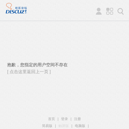
抱歉，您指定的用户空间不存在
[ 点击这里返回上一页 ]
首页
|
登录
|
注册
简易版
|
触屏版
|
电脑版
|