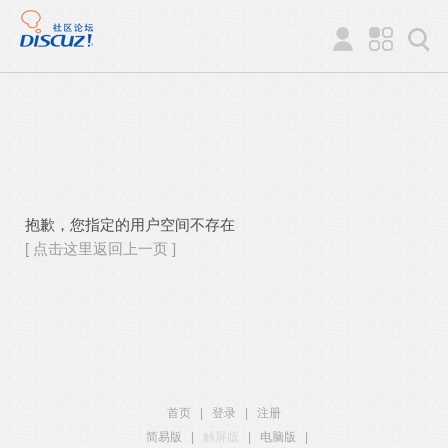
抱歉，您指定的用户空间不存在
[ 点击这里返回上一页 ]
首页
|
登录
|
注册
简易版
|
触屏版
|
电脑版
|