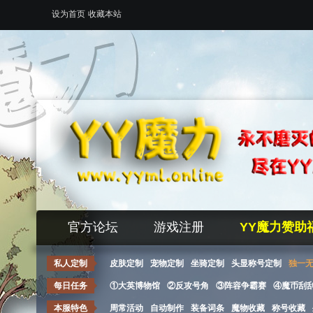
设为首页
收藏本站
官方论坛
游戏注册
YY魔力赞助
私人定制
皮肤定制
宠物定制
坐骑定制
头显称号定制
独一
每日任务
①大英博物馆
②反攻号角
③阵容争霸赛
④魔币刮
本服特色
周常活动
自动制作
装备词条
魔物收藏
称号收藏