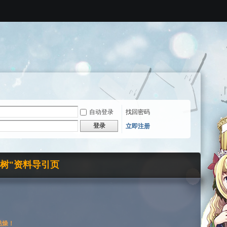
自动登录
找回密码
登录
立即注册
界树"资料导引页
枯燥！