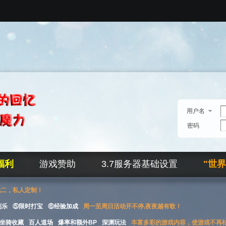
用户名
密码
福利
游戏赞助
3.7服务器基础设置
"世
无二，私人定制！
刮乐
⑤限时打宝
⑥经验加成
周一至周日活动开不停,夜夜越有歌！
坐骑收藏
百人道场
爆率和额外BP
深渊玩法
丰富多彩的游戏内容，使游戏不再