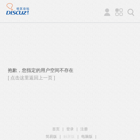
抱歉，您指定的用户空间不存在
[ 点击这里返回上一页 ]
首页
|
登录
|
注册
简易版
|
触屏版
|
电脑版
|