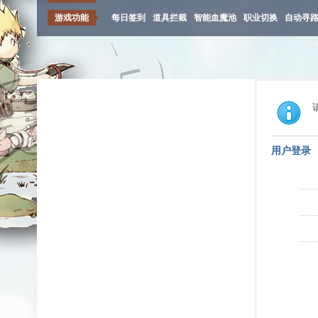
游戏功能
每日签到
道具拦截
智能血魔池
职业切换
自动寻
用户登录