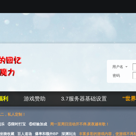
用户名
密码
福利
游戏赞助
3.7服务器基础设置
"世
无二，私人定制！
刮乐
⑤限时打宝
⑥经验加成
周一至周日活动开不停,夜夜越有歌！
坐骑收藏
百人道场
爆率和额外BP
深渊玩法
丰富多彩的游戏内容，使游戏不再