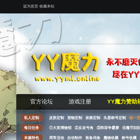
设为首页
收藏本站
官方论坛
游戏注册
YY魔力赞助
私人定制
皮肤定制
宠物定制
坐骑定制
头显称号定制
独一
每日任务
①大英博物馆
②反攻号角
③阵容争霸赛
④魔币刮
本服特色
周常活动
自动制作
装备词条
魔物收藏
称号收藏