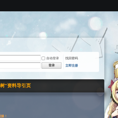
自动登录
找回密码
登录
立即注册
界树"资料导引页
枯燥！