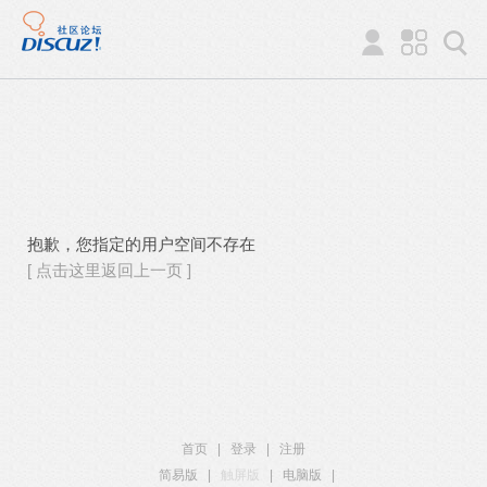
抱歉，您指定的用户空间不存在
[ 点击这里返回上一页 ]
首页
|
登录
|
注册
简易版
|
触屏版
|
电脑版
|