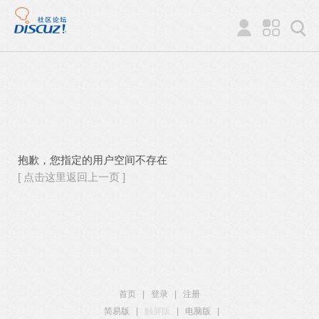
抱歉，您指定的用户空间不存在
[ 点击这里返回上一页 ]
首页
|
登录
|
注册
简易版
|
触屏版
|
电脑版
|