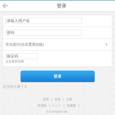
登录
安全提问(未设置请忽略)
点击重新加载
登录
还没有注册？
首页
|
登录
|
注册
简易版
|
触屏版
|
电脑版
|
© Comsenz Inc.