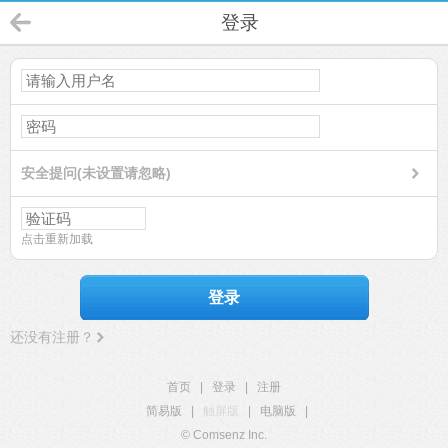
登录
安全提问(未设置请忽略)
点击重新加载
登录
还没有注册？
首页
|
登录
|
注册
简易版
|
触屏版
|
电脑版
|
© Comsenz Inc.