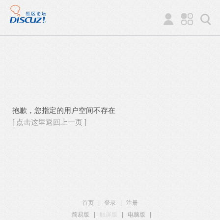
抱歉，您指定的用户空间不存在
[ 点击这里返回上一页 ]
首页
|
登录
|
注册
简易版
|
触屏版
|
电脑版
|