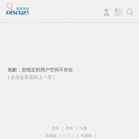
抱歉，您指定的用户空间不存在
[ 点击这里返回上一页 ]
首页
|
登录
|
注册
简易版
|
触屏版
|
电脑版
|