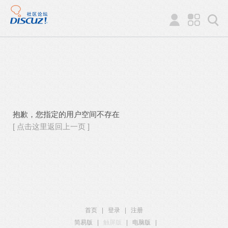
抱歉，您指定的用户空间不存在
[ 点击这里返回上一页 ]
首页
|
登录
|
注册
简易版
|
触屏版
|
电脑版
|