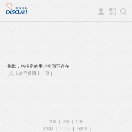
抱歉，您指定的用户空间不存在
[ 点击这里返回上一页 ]
首页
|
登录
|
注册
简易版
|
触屏版
|
电脑版
|