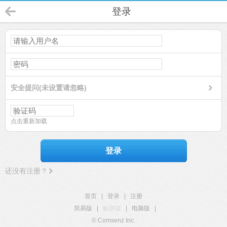
登录
安全提问(未设置请忽略)
点击重新加载
登录
还没有注册？
首页
|
登录
|
注册
简易版
|
触屏版
|
电脑版
|
© Comsenz Inc.