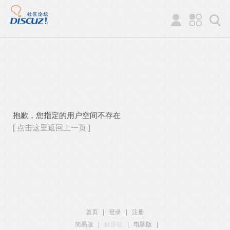
抱歉，您指定的用户空间不存在
[ 点击这里返回上一页 ]
首页
|
登录
|
注册
简易版
|
触屏版
|
电脑版
|