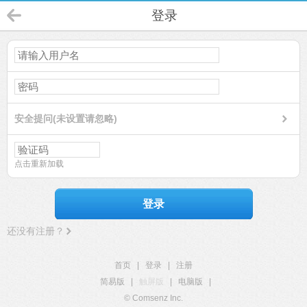
登录
安全提问(未设置请忽略)
点击重新加载
登录
还没有注册？
首页
|
登录
|
注册
简易版
|
触屏版
|
电脑版
|
© Comsenz Inc.