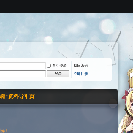
自动登录
找回密码
登录
立即注册
界树"资料导引页
枯燥！