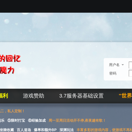
用户名
密码
福利
游戏赞助
3.7服务器基础设置
"世
无二，私人定制！
刮乐
⑤限时打宝
⑥经验加成
周一至周日活动开不停,夜夜越有歌！
坐骑收藏
百人道场
爆率和额外BP
深渊玩法
丰富多彩的游戏内容，使游戏不再