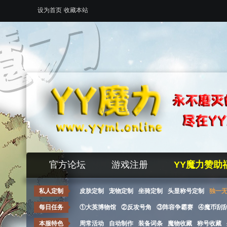
设为首页
收藏本站
官方论坛
游戏注册
YY魔力赞助
私人定制
皮肤定制
宠物定制
坐骑定制
头显称号定制
独一
每日任务
①大英博物馆
②反攻号角
③阵容争霸赛
④魔币刮
本服特色
周常活动
自动制作
装备词条
魔物收藏
称号收藏