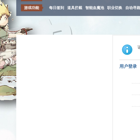
游戏功能
每日签到
道具拦截
智能血魔池
职业切换
自动寻
用户登录