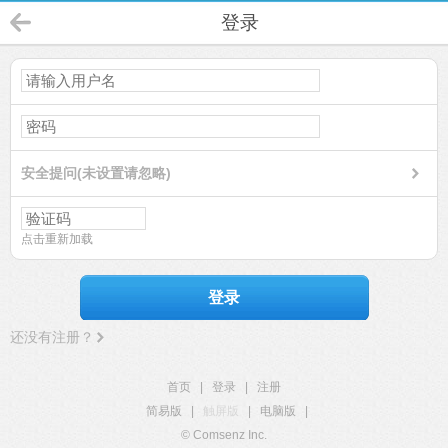
登录
安全提问(未设置请忽略)
点击重新加载
登录
还没有注册？
首页
|
登录
|
注册
简易版
|
触屏版
|
电脑版
|
© Comsenz Inc.