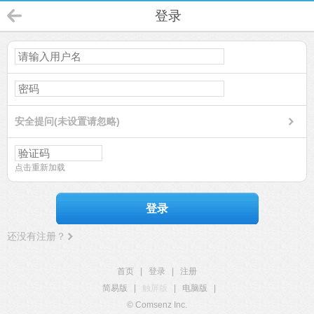
登录
安全提问(未设置请忽略)
点击重新加载
登录
还没有注册？
首页
|
登录
|
注册
简易版
|
触屏版
|
电脑版
|
© Comsenz Inc.