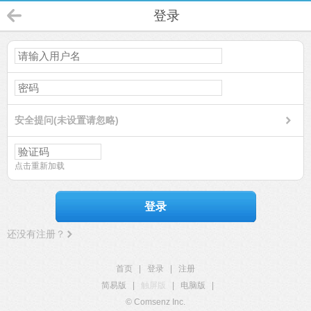
登录
安全提问(未设置请忽略)
点击重新加载
登录
还没有注册？
首页
|
登录
|
注册
简易版
|
触屏版
|
电脑版
|
© Comsenz Inc.