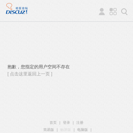
抱歉，您指定的用户空间不存在
[ 点击这里返回上一页 ]
首页
|
登录
|
注册
简易版
|
触屏版
|
电脑版
|