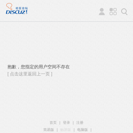
抱歉，您指定的用户空间不存在
[ 点击这里返回上一页 ]
首页
|
登录
|
注册
简易版
|
触屏版
|
电脑版
|