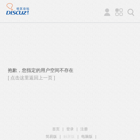
抱歉，您指定的用户空间不存在
[ 点击这里返回上一页 ]
首页
|
登录
|
注册
简易版
|
触屏版
|
电脑版
|