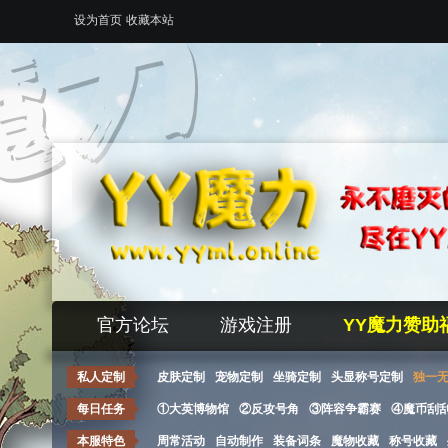
设为首页
收藏本站
官方论坛
游戏注册
YY魔力赞助
私人定制
皮肤定制
宠物定制
坐骑定制
头显称号定制
独一
每日任务
①大英博物馆
②反攻号角
③阵容争霸赛
④魔币刮
本服特色
周常活动
自动制作
装备词条
魔物收藏
称号收藏