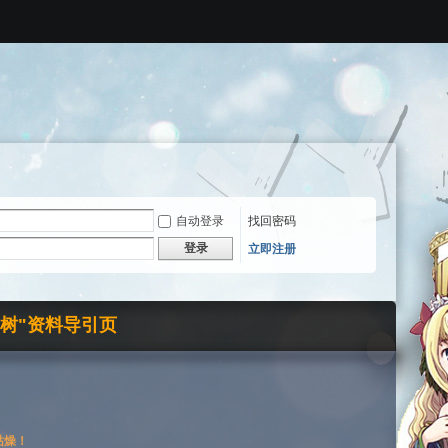
自动登录
找回密码
登录
立即注册
界树"资料导引页
枯燥！