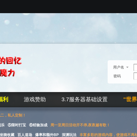
用户名
密码
福利
游戏赞助
3.7服务器基础设置
"世
无二，私人定制！
刮乐
⑤限时打宝
⑥经验加成
周一至周日活动开不停,夜夜越有歌！
坐骑收藏
百人道场
爆率和额外BP
深渊玩法
丰富多彩的游戏内容，使游戏不再