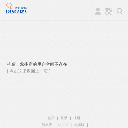
抱歉，您指定的用户空间不存在
[ 点击这里返回上一页 ]
首页
|
登录
|
注册
简易版
|
触屏版
|
电脑版
|