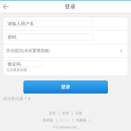
登录
安全提问(未设置请忽略)
点击重新加载
登录
还没有注册？
首页
|
登录
|
注册
简易版
|
触屏版
|
电脑版
|
© Comsenz Inc.