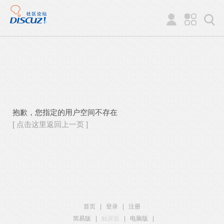
抱歉，您指定的用户空间不存在
[ 点击这里返回上一页 ]
首页
|
登录
|
注册
简易版
|
触屏版
|
电脑版
|