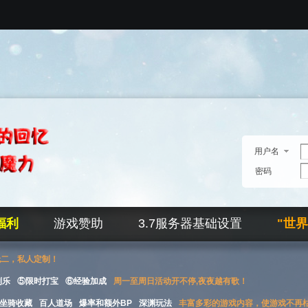
用户名
密码
福利
游戏赞助
3.7服务器基础设置
"世
无二，私人定制！
刮乐
⑤限时打宝
⑥经验加成
周一至周日活动开不停,夜夜越有歌！
坐骑收藏
百人道场
爆率和额外BP
深渊玩法
丰富多彩的游戏内容，使游戏不再