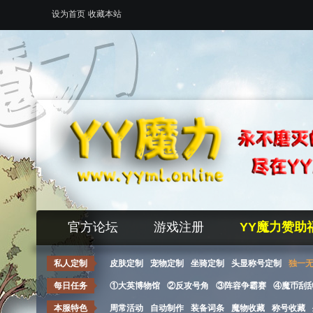
设为首页
收藏本站
官方论坛
游戏注册
YY魔力赞助
私人定制
皮肤定制
宠物定制
坐骑定制
头显称号定制
独一
每日任务
①大英博物馆
②反攻号角
③阵容争霸赛
④魔币刮
本服特色
周常活动
自动制作
装备词条
魔物收藏
称号收藏