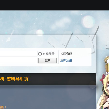
自动登录
找回密码
登录
立即注册
界树"资料导引页
枯燥！