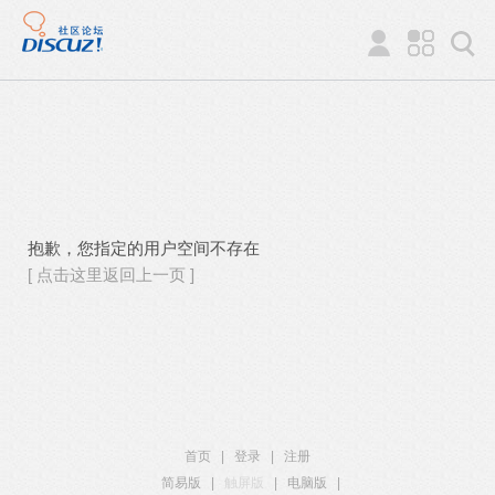
抱歉，您指定的用户空间不存在
[ 点击这里返回上一页 ]
首页
|
登录
|
注册
简易版
|
触屏版
|
电脑版
|