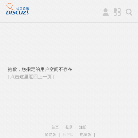
抱歉，您指定的用户空间不存在
[ 点击这里返回上一页 ]
首页
|
登录
|
注册
简易版
|
触屏版
|
电脑版
|