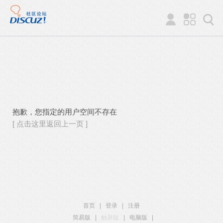
抱歉，您指定的用户空间不存在
[ 点击这里返回上一页 ]
首页
|
登录
|
注册
简易版
|
触屏版
|
电脑版
|