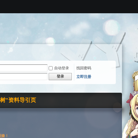
自动登录
找回密码
登录
立即注册
界树"资料导引页
枯燥！