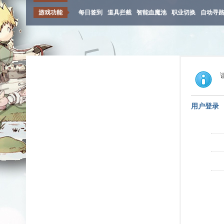
游戏功能
每日签到
道具拦截
智能血魔池
职业切换
自动寻
用户登录