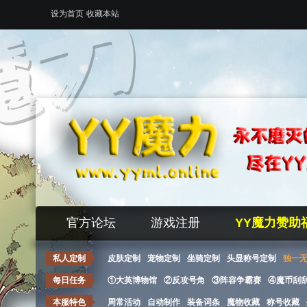
设为首页
收藏本站
官方论坛
游戏注册
YY魔力赞助
私人定制
皮肤定制
宠物定制
坐骑定制
头显称号定制
独一
每日任务
①大英博物馆
②反攻号角
③阵容争霸赛
④魔币刮
本服特色
周常活动
自动制作
装备词条
魔物收藏
称号收藏