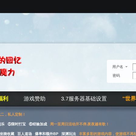
用户名
密码
福利
游戏赞助
3.7服务器基础设置
"世
无二，私人定制！
刮乐
⑤限时打宝
⑥经验加成
周一至周日活动开不停,夜夜越有歌！
坐骑收藏
百人道场
爆率和额外BP
深渊玩法
丰富多彩的游戏内容，使游戏不再