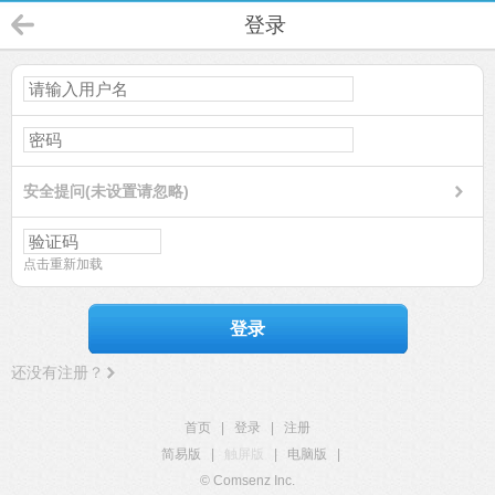
登录
安全提问(未设置请忽略)
点击重新加载
登录
还没有注册？
首页
|
登录
|
注册
简易版
|
触屏版
|
电脑版
|
© Comsenz Inc.