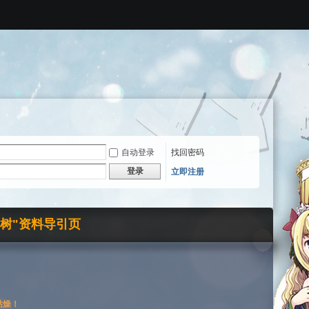
自动登录
找回密码
登录
立即注册
界树"资料导引页
枯燥！