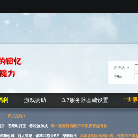
用户名
密码
福利
游戏赞助
3.7服务器基础设置
"世
无二，私人定制！
刮乐
⑤限时打宝
⑥经验加成
周一至周日活动开不停,夜夜越有歌！
坐骑收藏
百人道场
爆率和额外BP
深渊玩法
丰富多彩的游戏内容，使游戏不再