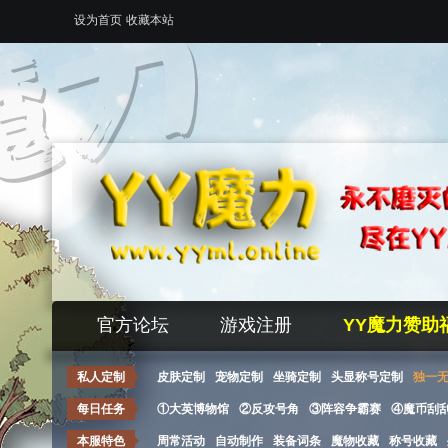
设为首页
收藏本站
官方论坛
游戏注册
YY魔力赞助
私人定制
皮肤定制
宠物定制
坐骑定制
头显称号定制
独一
每日任务
①大英博物馆
②反攻号角
③阵容争霸赛
④魔币刮
本服特色
周常活动
自动制作
装备词条
魔物收藏
称号收藏