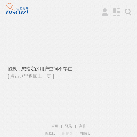
抱歉，您指定的用户空间不存在
[ 点击这里返回上一页 ]
首页
|
登录
|
注册
简易版
|
触屏版
|
电脑版
|