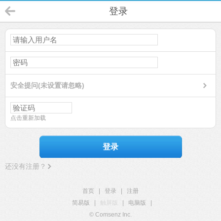
登录
安全提问(未设置请忽略)
点击重新加载
登录
还没有注册？
首页
|
登录
|
注册
简易版
|
触屏版
|
电脑版
|
© Comsenz Inc.