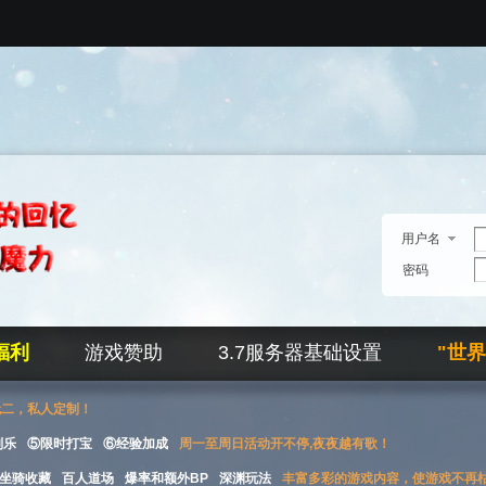
用户名
密码
福利
游戏赞助
3.7服务器基础设置
"世
无二，私人定制！
刮乐
⑤限时打宝
⑥经验加成
周一至周日活动开不停,夜夜越有歌！
坐骑收藏
百人道场
爆率和额外BP
深渊玩法
丰富多彩的游戏内容，使游戏不再