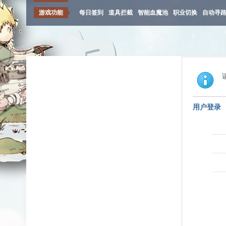
游戏功能
每日签到
道具拦截
智能血魔池
职业切换
自动寻
用户登录