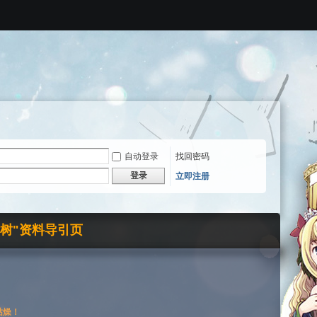
自动登录
找回密码
登录
立即注册
界树"资料导引页
枯燥！