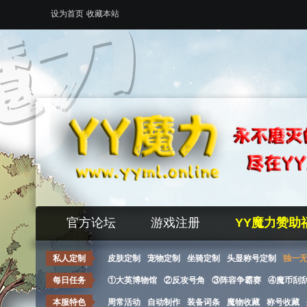
设为首页
收藏本站
官方论坛
游戏注册
YY魔力赞助
私人定制
皮肤定制
宠物定制
坐骑定制
头显称号定制
独一
每日任务
①大英博物馆
②反攻号角
③阵容争霸赛
④魔币刮
本服特色
周常活动
自动制作
装备词条
魔物收藏
称号收藏