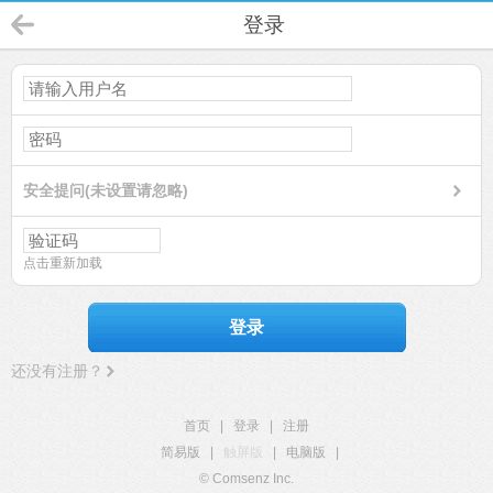
登录
安全提问(未设置请忽略)
点击重新加载
登录
还没有注册？
首页
|
登录
|
注册
简易版
|
触屏版
|
电脑版
|
© Comsenz Inc.